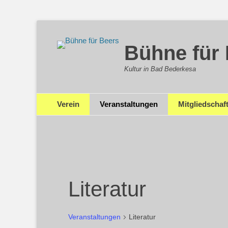
Bühne für
Kultur in Bad Bederkesa
Primäres Menü
Zum
Verein
Veranstaltungen
Mitgliedschaf
Inhalt
springen
Literatur
Veranstaltungen
Literatur