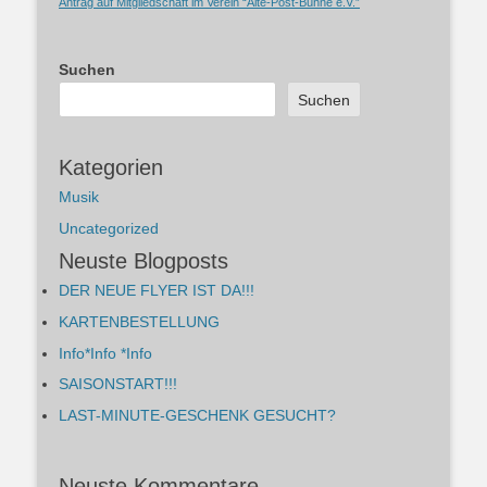
Antrag auf Mitgliedschaft im Verein “Alte-Post-Bühne e.V.”
Suchen
Suchen
Kategorien
Musik
Uncategorized
Neuste Blogposts
DER NEUE FLYER IST DA!!!
KARTENBESTELLUNG
Info*Info *Info
SAISONSTART!!!
LAST-MINUTE-GESCHENK GESUCHT?
Neuste Kommentare