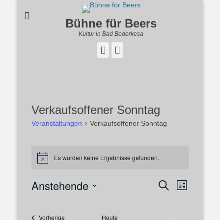
Bühne für Beers
Kultur in Bad Bederkesa
Facebook
Instagram
Verkaufsoffener Sonntag
Veranstaltungen
Verkaufsoffener Sonntag
Veranstaltungen
Es wurden keine Ergebnisse gefunden.
Hinweis
Anstehende
Veranstal
Veranstaltung
Suche
Liste
Ansichten
Suche
Datum
Navigatio
und
wählen.
Veranstaltungen
Vorherige
Heute
Ansichten,
Nächste