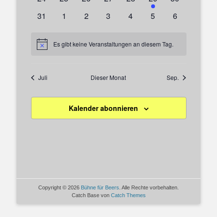
Veranstaltungen
Veranstaltungen
Veranstaltungen
Veranstaltungen
Veranstaltungen
Veranstaltung
Veranstaltun
0
0
0
0
0
0
0
31
1
2
3
4
5
6
Veranstaltungen
Veranstaltungen
Veranstaltungen
Veranstaltungen
Veranstaltungen
Veranstaltungen
Veranstaltu
Es gibt keine Veranstaltungen an diesem Tag.
Hinweis
Juli
Dieser Monat
Sep.
Kalender abonnieren
Copyright © 2026
Bühne für Beers
. Alle Rechte vorbehalten.
Catch Base von
Catch Themes