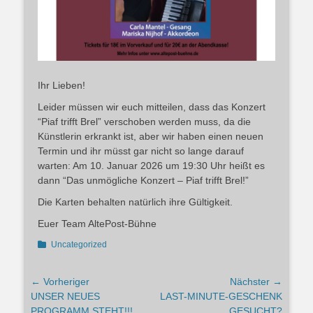
Ihr Lieben!
Leider müssen wir euch mitteilen, dass das Konzert
“Piaf trifft Brel” verschoben werden muss, da die
Künstlerin erkrankt ist, aber wir haben einen neuen
Termin und ihr müsst gar nicht so lange darauf
warten: Am 10. Januar 2026 um 19:30 Uhr heißt es
dann “Das unmögliche Konzert – Piaf trifft Brel!”
Die Karten behalten natürlich ihre Gültigkeit.
Euer Team AltePost-Bühne
Kategorien
Uncategorized
Beitragsnavigation
← Vorheriger
Nächster →
Vorheriger
Nächster
UNSER NEUES
LAST-MINUTE-GESCHENK
Beitrag:
Beitrag:
PROGRAMM STEHT!!!
GESUCHT?