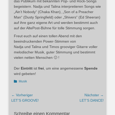
das Publikum mit bekannten Pop- und Rock-Songs
begeistern. Nadja und Talina interpretieren Songs wie
„Ain’t Nobody“ (Chaka Khan), „Son of a Preacher
Man“ (Dusty Springfield) oder „Shivers“ (Ed Sheeran)
auf ihre ganz eigene Art und werden bestimmt auch
auf der AltePost-Bühne für tolle Stimmung sorgen.
Freut euch auf einen tollen Abend mit den
beeindruckenden Power-Stimmen von
Nadja und Talina und Timos grooviger Gitarre voller
melodischer Musik, guter Stimmung und bestimmt
vielen netten Menschen 🙂 !
Der
Eintritt
ist
frei
, um eine angemessene
Spende
wird gebeten!
Kategorien
Musik
Beitragsnavigation
← Vorheriger
Nächster →
Vorheriger
Nächster
LET’S GROOVE!
LET’S DANCE!
Beitrag:
Beitrag:
Schreibe einen Kommentar