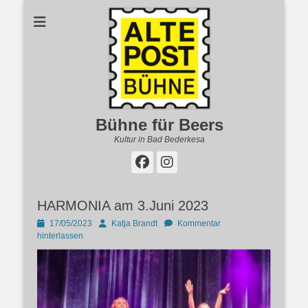
Bühne für Beers
Kultur in Bad Bederkesa
Facebook
Instagram
HARMONIA am 3.Juni 2023
Posted
Autor
17/05/2023
Katja Brandt
Kommentar
on
hinterlassen